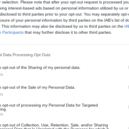
r selection. Please note that after your opt-out request is processed y
iorare il tuo benessere capillare.
eing interest-based ads based on personal information utilized by us or
disclosed to third parties prior to your opt-out. You may separately opt-
losure of your personal information by third parties on the IAB’s list of
. This information may also be disclosed by us to third parties on the
IA
Participants
that may further disclose it to other third parties.
e eccezionali a prezzi competitivi
l Data Processing Opt Outs
o opt-out of the Sharing of my personal data.
In
o opt-out of the Sale of my Personal Data.
In
mamente positive e confermano l’efficacia e la
to opt-out of processing my Personal Data for Targeted
tenti hanno elogiato la capacità di Shine Essence di
ing.
bidi senza appesantirli. Inoltre, l’odore piacevole e
In
numerosi consumatori.
o opt-out of Collection, Use, Retention, Sale, and/or Sharing