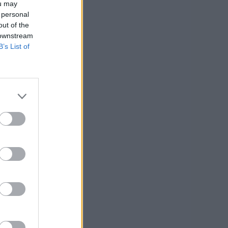
ou may
 personal
out of the
 downstream
B’s List of