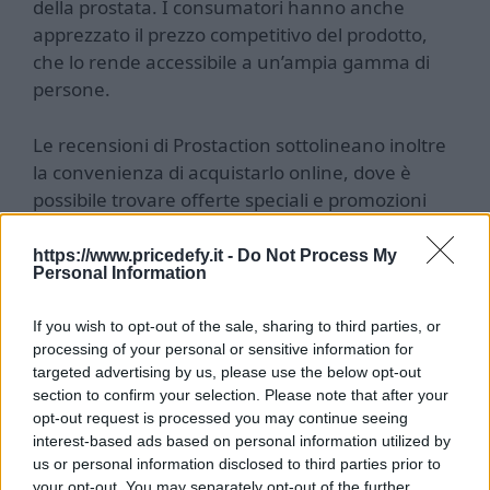
della prostata. I consumatori hanno anche
apprezzato il prezzo competitivo del prodotto,
che lo rende accessibile a un’ampia gamma di
persone.
Le recensioni di Prostaction sottolineano inoltre
la convenienza di acquistarlo online, dove è
possibile trovare offerte speciali e promozioni
esclusive. Grazie alla sua formula naturale e
priva di effetti collaterali, molti utenti hanno
https://www.pricedefy.it -
Do Not Process My
Personal Information
riportato di aver ottenuto risultati positivi senza
dover rinunciare alla propria salute.
If you wish to opt-out of the sale, sharing to third parties, or
processing of your personal or sensitive information for
In conclusione, Prostaction sembra essere un
targeted advertising by us, please use the below opt-out
prodotto molto apprezzato dai suoi consumatori,
section to confirm your selection. Please note that after your
che lo consigliano per chiunque desideri
opt-out request is processed you may continue seeing
interest-based ads based on personal information utilized by
migliorare la salute della prostata in modo
us or personal information disclosed to third parties prior to
efficace e conveniente. Se sei interessato a
your opt-out. You may separately opt-out of the further