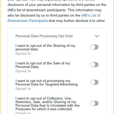
massimizzare il tuo investimento, non esitare a
disclosure of your personal information by third parties on the
dare un’occhiata alle recensioni e scoprire dove
IAB’s list of downstream participants. This information may
acquistare questo prodotto.
also be disclosed by us to third parties on the
IAB’s List of
Downstream Participants
that may further disclose it to other
third parties.
Personal Data Processing Opt Outs
I want to opt-out of the Sharing of my
personal data.
Sito web ufficiale Prostaction
Opted In
I want to opt-out of the Sale of my
Personal Data.
Opted In
I want to opt-out of processing my
Sito Ufficiale
Personal Data for Targeted Advertising.
Opted In
Se sei interessato a migliorare le tue prestazioni
I want to opt-out of Collection, Use,
Retention, Sale, and/or Sharing of my
e massimizzare il tuo investimento, Prostaction
Personal Data that Is Unrelated with the
Purposes for which it was collected.
potrebbe essere la soluzione che stai cercando.
Opted In