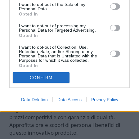
I want to opt-out of the Sale of my
Sito web ufficiale DistanFIX
Personal Data.
Opted In
I want to opt-out of processing my
Personal Data for Targeted Advertising.
Opted In
Sito Ufficiale
I want to opt-out of Collection, Use,
Retention, Sale, and/or Sharing of my
Personal Data that Is Unrelated with the
Purposes for which it was collected.
Il sito ufficiale di DistanFIX offre un’ampia
Opted In
gamma di informazioni dettagliate sul prodotto,
comprese recensioni, caratteristiche e
CONFIRM
testimonianze degli utenti. Puoi trovare ulteriori
dettagli e acquistare il prodotto direttamente dal
Data Deletion
Data Access
Privacy Policy
Sito Ufficiale
. Non perdere l’occasione di
migliorare le tue performance con DistanFIX a
prezzi competitivi e con garanzia di qualità.
Approfitta ora e scopri di persona i benefici di
questo innovativo prodotto!