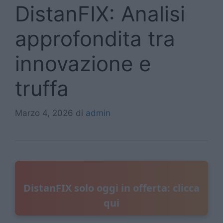
DistanFIX: Analisi
approfondita tra
innovazione e
truffa
Marzo 4, 2026
di
admin
DistanFIX solo oggi in offerta: clicca
qui