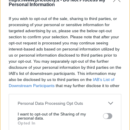
Personal Information
aiutata a raggiungere i suoi obiettivi di
performance senza dover spendere troppo.
If you wish to opt-out of the sale, sharing to third parties, or
processing of your personal or sensitive information for
Queste testimonianze sembrano confermare
targeted advertising by us, please use the below opt-out
l’efficacia di DistanFIX e suggeriscono che il
section to confirm your selection. Please note that after your
prodotto potrebbe essere una scelta
opt-out request is processed you may continue seeing
vantaggiosa per chi cerca un miglioramento
interest-based ads based on personal information utilized by
us or personal information disclosed to third parties prior to
delle proprie performance senza dover investire
your opt-out. You may separately opt-out of the further
una fortuna. Tuttavia, è sempre consigliabile
disclosure of your personal information by third parties on the
effettuare una ricerca personale e valutare se le
IAB’s list of downstream participants. This information may
caratteristiche specifiche del prodotto
also be disclosed by us to third parties on the
IAB’s List of
soddisfano le proprie esigenze individuali prima
Downstream Participants
that may further disclose it to other
third parties.
di effettuare un acquisto.
Personal Data Processing Opt Outs
I want to opt-out of the Sharing of my
personal data.
Opted In