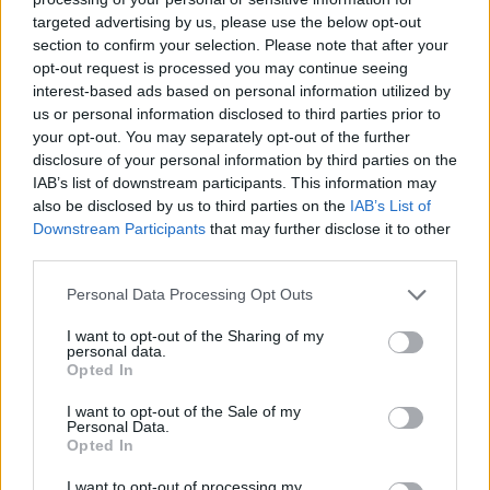
targeted advertising by us, please use the below opt-out
In conclusione, prima di acquistare il Pocket
section to confirm your selection. Please note that after your
opt-out request is processed you may continue seeing
Massager o qualsiasi altro dispositivo di
interest-based ads based on personal information utilized by
massaggio, è sempre consigliabile leggere le
us or personal information disclosed to third parties prior to
recensioni online, confrontare le opinioni dei
your opt-out. You may separately opt-out of the further
clienti e valutare se il prodotto possa soddisfare
disclosure of your personal information by third parties on the
le proprie necessità.
IAB’s list of downstream participants. This information may
also be disclosed by us to third parties on the
IAB’s List of
Downstream Participants
that may further disclose it to other
third parties.
Personal Data Processing Opt Outs
I want to opt-out of the Sharing of my
Sito web ufficiale Pocket Massager
personal data.
Opted In
I want to opt-out of the Sale of my
Personal Data.
Opted In
Sito Ufficiale
I want to opt-out of processing my