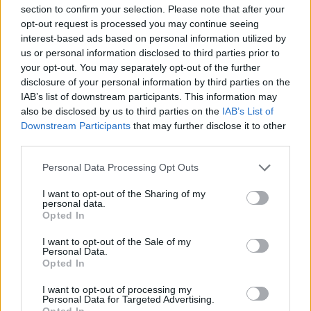
dolore oggi stesso!
section to confirm your selection. Please note that after your
opt-out request is processed you may continue seeing
interest-based ads based on personal information utilized by
us or personal information disclosed to third parties prior to
your opt-out. You may separately opt-out of the further
disclosure of your personal information by third parties on the
IAB’s list of downstream participants. This information may
Sito web ufficiale PantoPress
also be disclosed by us to third parties on the
IAB’s List of
Downstream Participants
that may further disclose it to other
third parties.
Personal Data Processing Opt Outs
Sito Ufficiale
I want to opt-out of the Sharing of my
personal data.
Opted In
Se stai cercando una soluzione efficace per
I want to opt-out of the Sale of my
Personal Data.
alleviare il dolore plantare, non cercare oltre!
Opted In
PantoPress è il prodotto che fa per te. Sul Sito
Ufficiale di PantoPress troverai tutte le
I want to opt-out of processing my
Personal Data for Targeted Advertising.
informazioni di cui hai bisogno per capire come
Opted In