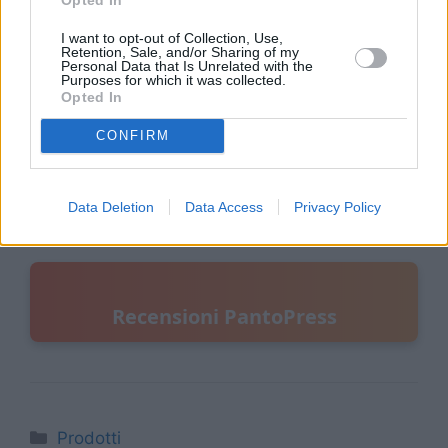
utilizzare questo innovativo dispositivo e godere
I want to opt-out of Collection, Use,
dei suoi benefici. Grazie alla sua tecnologia
Retention, Sale, and/or Sharing of my
avanzata, PantoPress offre un comfort e un
Personal Data that Is Unrelated with the
Purposes for which it was collected.
supporto incredibili, permettendoti finalmente di
Opted In
vivere senza dolore. Non perdere tempo, visita il
CONFIRM
Sito Ufficiale
di PantoPress e scopri come questo
prodotto può cambiare la tua vita!
Data Deletion
Data Access
Privacy Policy
Recensioni PantoPress
Categorie
Prodotti