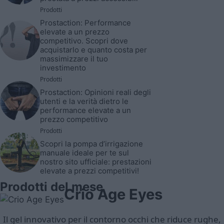
Prodotti
Prostaction: Performance
elevate a un prezzo
competitivo. Scopri dove
acquistarlo e quanto costa per
massimizzare il tuo
investimento
Prodotti
Prostaction: Opinioni reali degli
utenti e la verità dietro le
performance elevate a un
prezzo competitivo
Prodotti
Scopri la pompa d’irrigazione
manuale ideale per te sul
nostro sito ufficiale: prestazioni
elevate a prezzi competitivi!
Prodotti del mese
Crio Age Eyes
Il gel innovativo per il contorno occhi che riduce rughe,