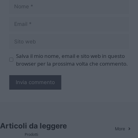
Nome
Email
Sito
web
Salva il mio nome, email e sito web in questo
browser per la prossima volta che commento.
Articoli da leggere
More
Prodotti