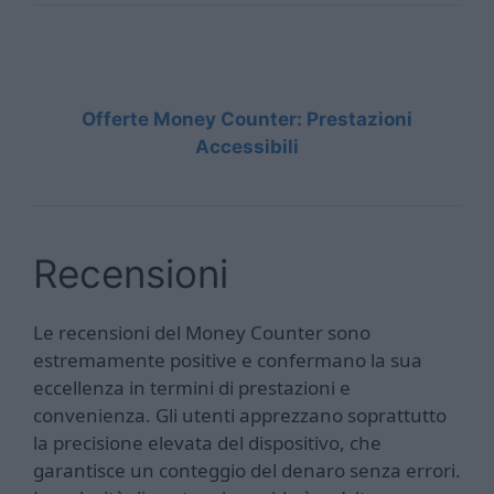
Offerte Money Counter: Prestazioni
Accessibili
Recensioni
Le recensioni del Money Counter sono
estremamente positive e confermano la sua
eccellenza in termini di prestazioni e
convenienza. Gli utenti apprezzano soprattutto
la precisione elevata del dispositivo, che
garantisce un conteggio del denaro senza errori.