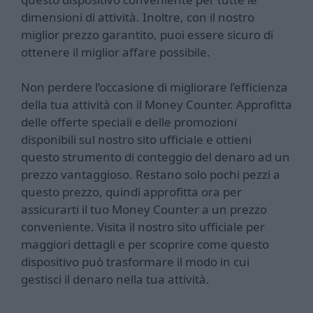
dimensioni di attività. Inoltre, con il nostro
miglior prezzo garantito, puoi essere sicuro di
ottenere il miglior affare possibile.
Non perdere l’occasione di migliorare l’efficienza
della tua attività con il Money Counter. Approfitta
delle offerte speciali e delle promozioni
disponibili sul nostro sito ufficiale e ottieni
questo strumento di conteggio del denaro ad un
prezzo vantaggioso. Restano solo pochi pezzi a
questo prezzo, quindi approfitta ora per
assicurarti il tuo Money Counter a un prezzo
conveniente. Visita il nostro sito ufficiale per
maggiori dettagli e per scoprire come questo
dispositivo può trasformare il modo in cui
gestisci il denaro nella tua attività.