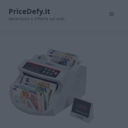
Vai
PriceDefy.it
al
Menu
contenuto
Recensioni e Offerte sul web