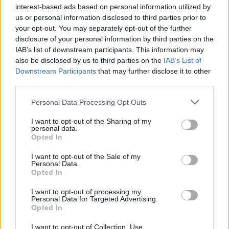
del dispositivo. Infine, il servizio clienti eccellente
interest-based ads based on personal information utilized by
è stato apprezzato da molti utenti, che hanno
us or personal information disclosed to third parties prior to
sottolineato la prontezza e la cortesia del team di
your opt-out. You may separately opt-out of the further
disclosure of your personal information by third parties on the
supporto.
IAB’s list of downstream participants. This information may
also be disclosed by us to third parties on the
IAB’s List of
In generale, le recensioni del Money Counter
Downstream Participants
that may further disclose it to other
confermano che si tratta di un prodotto di alta
third parties.
qualità, che offre prestazioni senza
Personal Data Processing Opt Outs
compromessi a prezzi accessibili. Se stai
cercando un dispositivo affidabile per il
I want to opt-out of the Sharing of my
personal data.
conteggio del denaro, il Money Counter è
Opted In
sicuramente una scelta da considerare.
I want to opt-out of the Sale of my
Personal Data.
Opted In
I want to opt-out of processing my
Personal Data for Targeted Advertising.
Opted In
Sito web ufficiale Money Counter
I want to opt-out of Collection, Use,