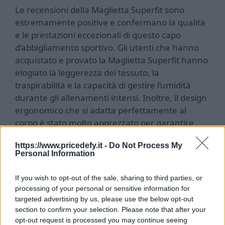
Le recensioni della Maglietta Superfit sono
estremamente positive e confermano la qualità
e le prestazioni eccezionali di questo capo
d’abbigliamento sportivo. Gli utenti che hanno
acquistato e provato la Maglietta Superfit hanno
elogiato la leggerezza del tessuto, la
traspirabilità e la capacità di gestire l’umidità
durante gli allenamenti intensi. Inoltre, il design
ergonomico che si adatta perfettamente al
corpo è stato molto apprezzato per garantire
libertà di movimento e comfort.
https://www.pricedefy.it -
Do Not Process My
Personal Information
La durata e la resistenza della Maglietta Superfit
sono state anche evidenziate nelle recensioni,
If you wish to opt-out of the sale, sharing to third parties, or
con molti utenti che hanno sottolineato come la
processing of your personal or sensitive information for
maglietta mantenga la sua forma e le sue
targeted advertising by us, please use the below opt-out
caratteristiche anche dopo numerosi lavaggi. La
section to confirm your selection. Please note that after your
opt-out request is processed you may continue seeing
combinazione di prestazioni elevate e prezzo