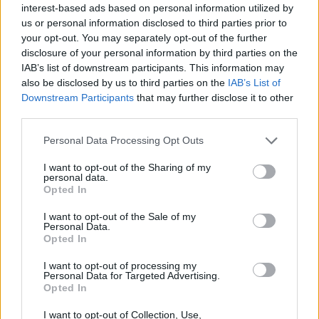
interest-based ads based on personal information utilized by
accessibile ha reso la Maglietta Superfit una
us or personal information disclosed to third parties prior to
scelta popolare tra atleti professionisti e
your opt-out. You may separately opt-out of the further
appassionati di fitness.
disclosure of your personal information by third parties on the
IAB’s list of downstream participants. This information may
also be disclosed by us to third parties on the
IAB’s List of
In conclusione, le recensioni della Maglietta
Downstream Participants
that may further disclose it to other
Superfit confermano che si tratta di un capo
third parties.
d’abbigliamento sportivo di alta qualità che offre
prestazioni senza compromessi a prezzi
Personal Data Processing Opt Outs
accessibili. Chiunque desideri migliorare il
I want to opt-out of the Sharing of my
proprio guardaroba sportivo dovrebbe prendere
personal data.
Opted In
in considerazione l’acquisto della Maglietta
Superfit per godere di comfort, stile e prestazioni
I want to opt-out of the Sale of my
Personal Data.
ottimali durante le proprie attività fisiche.
Opted In
I want to opt-out of processing my
Personal Data for Targeted Advertising.
Opted In
I want to opt-out of Collection, Use,