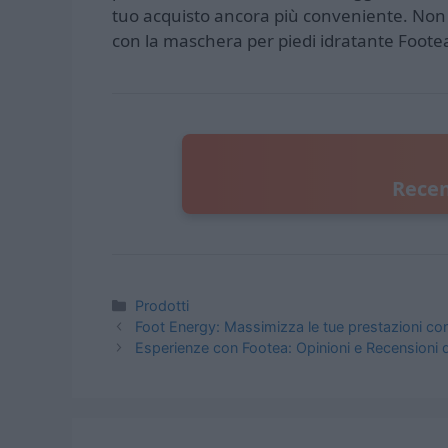
tuo acquisto ancora più conveniente. Non p
con la maschera per piedi idratante Footea,
Recen
Categorie
Prodotti
Foot Energy: Massimizza le tue prestazioni con
Esperienze con Footea: Opinioni e Recensioni d