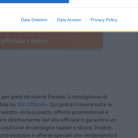
Data Deletion
Data Access
Privacy Policy
ufficiale Footea
per piedi idratante Footea, ti consigliamo di
ibile su
Sito Ufficiale
. Qui potrai trovare tutte le
rodotto, inclusi prezzi, offerte promozionali e
re direttamente dal sito ufficiale ti garantirà un
i usufruire di consegne rapide e sicure. Inoltre,
nti esclusivi e offerte speciali che renderanno il