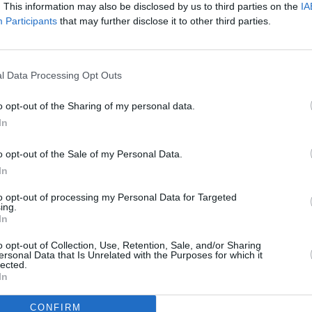
tano miglioramenti evidenti nella salute e
. This information may also be disclosed by us to third parties on the
IA
ano la semplicità d’uso della maschera e la
Participants
that may further disclose it to other third parties.
ia sui piedi.
 ottengono risultati visibili, con molti che notano una
l Data Processing Opt Outs
licazioni. Gli ingredienti naturali utilizzati in
o opt-out of the Sharing of my personal data.
la loro capacità di nutrire e idratare la pelle in
In
o opt-out of the Sale of my Personal Data.
rto qualità-prezzo vantaggioso della maschera
In
ilità di usufruire di sconti e promozioni, Footea si
sidera prendersi cura dei propri piedi senza
to opt-out of processing my Personal Data for Targeted
ing.
In
o opt-out of Collection, Use, Retention, Sale, and/or Sharing
era per piedi idratante Footea confermano la sua
ersonal Data that Is Unrelated with the Purposes for which it
o della pelle dei piedi. Grazie alla sua formulazione
lected.
In
onveniente, Footea si distingue come un prodotto di
raturi.
CONFIRM