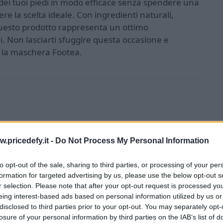
 dei tuoi piedi in modo efficace senza spendere una
e la scelta ideale. Con ingredienti naturali,
, questo prodotto rappresenta un ottimo
i. Non lasciarti sfuggire questa occasione e
on la maschera Footea.
ratante: costo e acquisto
w.pricedefy.it -
Do Not Process My Personal Information
to opt-out of the sale, sharing to third parties, or processing of your per
formation for targeted advertising by us, please use the below opt-out s
r selection. Please note that after your opt-out request is processed y
eing interest-based ads based on personal information utilized by us or
disclosed to third parties prior to your opt-out. You may separately opt-
ratante Footea sono estremamente positive. Gli
losure of your personal information by third parties on the IAB’s list of