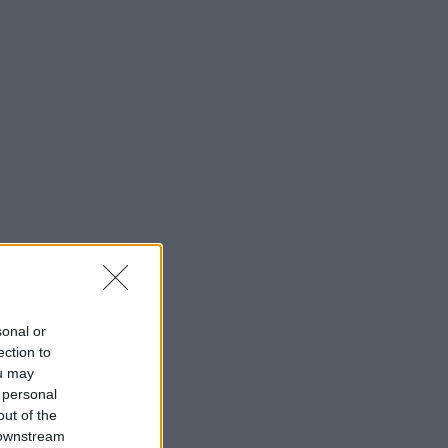
sonal or
ection to
ou may
 personal
out of the
 downstream