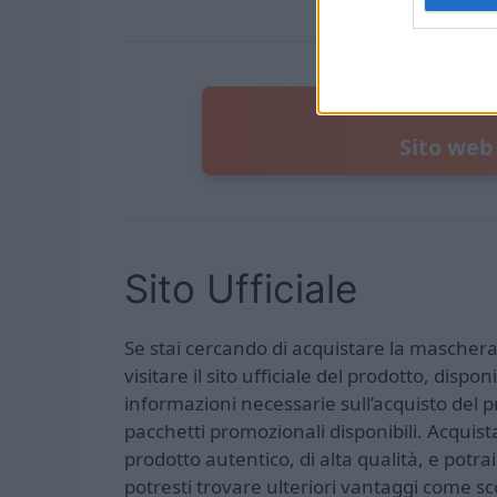
Sito web 
Sito Ufficiale
Se stai cercando di acquistare la maschera 
visitare il sito ufficiale del prodotto, dispon
informazioni necessarie sull’acquisto del p
pacchetti promozionali disponibili. Acquista
prodotto autentico, di alta qualità, e potra
potresti trovare ulteriori vantaggi come sco