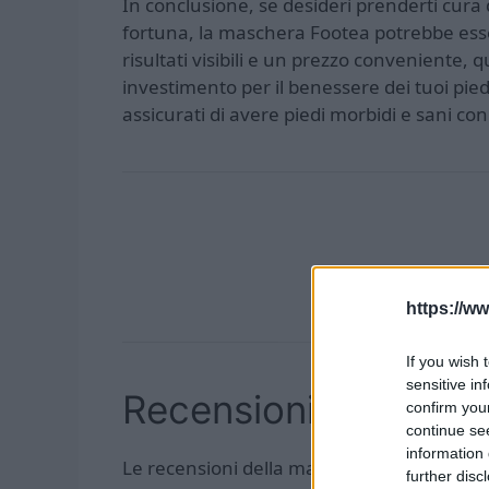
In conclusione, se desideri prenderti cura
fortuna, la maschera Footea potrebbe esser
risultati visibili e un prezzo conveniente
investimento per il benessere dei tuoi pied
assicurati di avere piedi morbidi e sani c
Maschera piedi id
https://ww
If you wish 
sensitive in
Recensioni
confirm you
continue se
information 
Le recensioni della maschera per piedi id
further disc