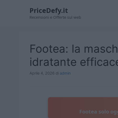
Vai
PriceDefy.it
al
contenuto
Recensioni e Offerte sul web
Footea: la masch
idratante effica
Aprile 4, 2026
di
admin
Footea solo ogg