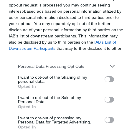
possono contare su un supporto tempestivo.
opt-out request is processed you may continue seeing
interest-based ads based on personal information utilized by
Rispetto ad altri sollevatori auto presenti sul
us or personal information disclosed to third parties prior to
mercato, Easy Cric si distingue per la sua facilità
your opt-out. You may separately opt-out of the further
disclosure of your personal information by third parties on the
d’uso, la sicurezza garantita e il rapporto qualità-
IAB’s list of downstream participants. This information may
prezzo imbattibile. Con recensioni positive e
also be disclosed by us to third parties on the
IAB’s List of
caratteristiche di alto livello, Easy Cric si
Downstream Participants
that may further disclose it to other
conferma come la scelta ideale per chi cerca un
third parties.
sollevatore auto affidabile e conveniente. Non
Personal Data Processing Opt Outs
perdere l’opportunità di migliorare la tua
esperienza di manutenzione auto con Easy Cric,
I want to opt-out of the Sharing of my
personal data.
un prodotto consigliato da molti utenti
Opted In
soddisfatti.
I want to opt-out of the Sale of my
Personal Data.
Opted In
I want to opt-out of processing my
Personal Data for Targeted Advertising.
Opted In