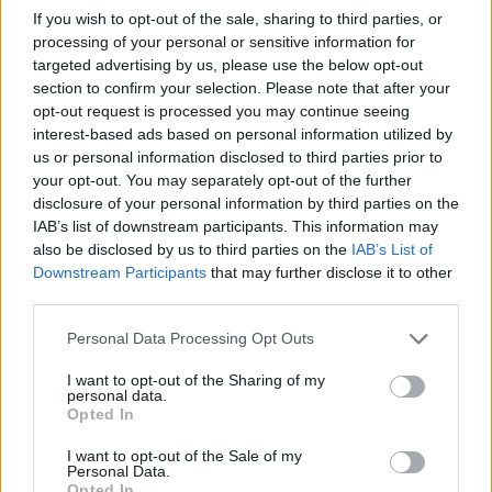
If you wish to opt-out of the sale, sharing to third parties, or
Le recensioni dell’O3 Cube sono estremamente
processing of your personal or sensitive information for
positive, con molti utenti che elogiano la sua
targeted advertising by us, please use the below opt-out
efficacia nel mantenere il frigorifero fresco e
section to confirm your selection. Please note that after your
igienizzato. Molti clienti apprezzano la semplicità
opt-out request is processed you may continue seeing
d’uso del dispositivo e la sua capacità di
interest-based ads based on personal information utilized by
us or personal information disclosed to third parties prior to
eliminare odori sgradevoli e batteri in modo
your opt-out. You may separately opt-out of the further
rapido ed efficace. Inoltre, la mancanza di filtri
disclosure of your personal information by third parties on the
da sostituire è un vantaggio apprezzato da molti,
IAB’s list of downstream participants. This information may
poiché riduce i costi e la necessità di
also be disclosed by us to third parties on the
IAB’s List of
manutenzione regolare.
Downstream Participants
that may further disclose it to other
third parties.
Gli utenti notano anche un miglioramento nella
Personal Data Processing Opt Outs
durata di conservazione degli alimenti all’interno
del frigorifero, grazie alla tecnologia avanzata
I want to opt-out of the Sharing of my
personal data.
dell’ozono utilizzata dall’O3 Cube. Questo ha
Opted In
portato a una maggiore soddisfazione nel
I want to opt-out of the Sale of my
mantenere una cucina più pulita e igienizzata.
Personal Data.
Opted In