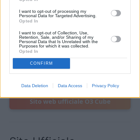
In conclusione, le recensioni dell’O3 Cube
I want to opt-out of processing my
confermano che si tratta di un prodotto efficace,
Personal Data for Targeted Advertising.
Opted In
conveniente e di alta qualità per mantenere il
frigorifero fresco e igienizzato. Se stai cercando
I want to opt-out of Collection, Use,
Retention, Sale, and/or Sharing of my
una soluzione per migliorare l’ambiente
Personal Data that Is Unrelated with the
Purposes for which it was collected.
all’interno del tuo frigorifero, l’O3 Cube potrebbe
Opted In
essere la scelta perfetta per te.
CONFIRM
Data Deletion
Data Access
Privacy Policy
Sito web ufficiale O3 Cube