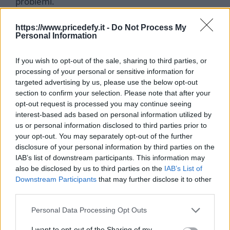
problemi.
Comparando Adipe Patch con altri prodotti simili
https://www.pricedefy.it -
Do Not Process My
Personal Information
sul mercato, si nota che la sua formula naturale
e la facilità d’uso lo distinguono dagli altri
If you wish to opt-out of the sale, sharing to third parties, or
trattamenti. Mentre alcuni prodotti richiedono
processing of your personal or sensitive information for
diete rigorose o esercizi fisici intensi, Adipe Patch
targeted advertising by us, please use the below opt-out
offre risultati visibili con un impegno minimo. La
section to confirm your selection. Please note that after your
compatibilità con tutti i tipi di pelle lo rende una
opt-out request is processed you may continue seeing
interest-based ads based on personal information utilized by
scelta sicura per una vasta gamma di utenti.
us or personal information disclosed to third parties prior to
your opt-out. You may separately opt-out of the further
In conclusione, se stai cercando un modo
disclosure of your personal information by third parties on the
semplice e efficace per migliorare il tuo aspetto e
IAB’s list of downstream participants. This information may
perdere peso, Adipe Patch potrebbe essere la
also be disclosed by us to third parties on the
IAB’s List of
Downstream Participants
that may further disclose it to other
soluzione ideale per te. Con ingredienti naturali
third parties.
e risultati visibili in poco tempo, questo prodotto
sembra mantenere le promesse e soddisfare le
Personal Data Processing Opt Outs
aspettative degli utenti. Se desideri saperne di
I want to opt-out of the Sharing of my