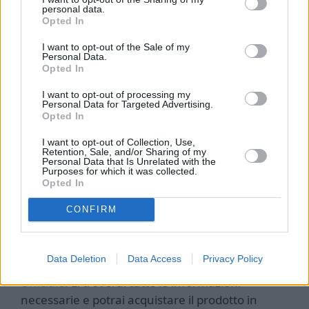
più su Adipe Patch e acquistare il prodotto, visita
personal data.
la pagina ufficiale per ulteriori informazioni.
Opted In
I want to opt-out of the Sale of my
Personal Data.
Opted In
I want to opt-out of processing my
Personal Data for Targeted Advertising.
Opted In
Sito web ufficiale Adipe Patch
I want to opt-out of Collection, Use,
Retention, Sale, and/or Sharing of my
Personal Data that Is Unrelated with the
Purposes for which it was collected.
Opted In
Sito Ufficiale
CONFIRM
Se desideri acquistare Adipe Patch e saperne di
Data Deletion
Data Access
Privacy Policy
più sul prodotto, ti consigliamo di visitare il
Sito
Ufficiale
. Lì troverai tutte le informazioni
necessarie e potrai acquistare il prodotto in