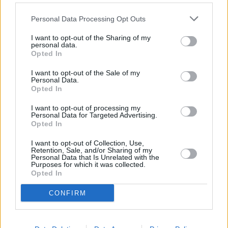
Personal Data Processing Opt Outs
I want to opt-out of the Sharing of my
personal data.
Sito Ufficiale
Opted In
I want to opt-out of the Sale of my
Il sito ufficiale del prodotto Tauro Plus è il luogo
Personal Data.
Opted In
dove puoi trovare tutte le informazioni
dettagliate su questo integratore per la
I want to opt-out of processing my
Personal Data for Targeted Advertising.
performance maschile. Attraverso il link
Sito
Opted In
Ufficiale
, potrai accedere a descrizioni
approfondite degli ingredienti di alta qualità
I want to opt-out of Collection, Use,
Retention, Sale, and/or Sharing of my
utilizzati nella formulazione di Tauro Plus,
Personal Data that Is Unrelated with the
Purposes for which it was collected.
scoprire come funziona e quali benefici può
Opted In
offrire per la tua virilità e la tua vita intima.
CONFIRM
Inoltre, sul sito ufficiale troverai informazioni su
offerte speciali e promozioni in corso, che ti