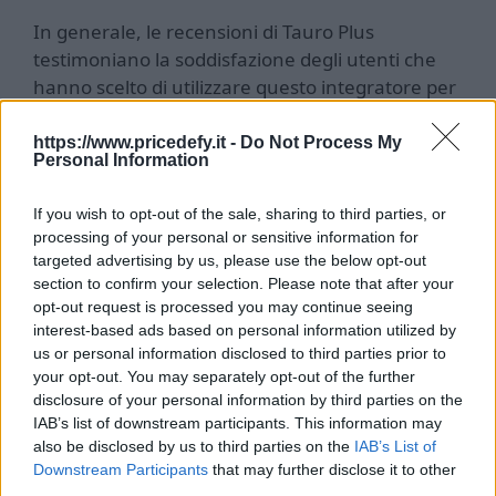
In generale, le recensioni di Tauro Plus
testimoniano la soddisfazione degli utenti che
hanno scelto di utilizzare questo integratore per
migliorare la propria virilità e la qualità della vita
intima. Se stai cercando un prodotto efficace,
https://www.pricedefy.it -
Do Not Process My
Personal Information
sicuro ed accessibile per migliorare le tue
prestazioni maschili, Tauro Plus potrebbe essere
If you wish to opt-out of the sale, sharing to third parties, or
la soluzione perfetta per te. Visita il sito ufficiale
processing of your personal or sensitive information for
per ulteriori dettagli e scopri come Tauro Plus
targeted advertising by us, please use the below opt-out
può aiutarti a riscoprire il tuo potenziale oggi
section to confirm your selection. Please note that after your
stesso.
opt-out request is processed you may continue seeing
interest-based ads based on personal information utilized by
us or personal information disclosed to third parties prior to
your opt-out. You may separately opt-out of the further
disclosure of your personal information by third parties on the
IAB’s list of downstream participants. This information may
also be disclosed by us to third parties on the
IAB’s List of
Sito web ufficiale Tauro Plus
Downstream Participants
that may further disclose it to other
third parties.