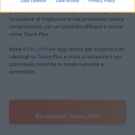
Data Deletion
Data Access
Privacy Policy
permetteranno di acquistare Tauro Plus a un
prezzo conveniente e competitivo. Non perdere
l’occasione di migliorare le tue prestazioni senza
compromessi, con un prodotto efficace e sicuro
come Tauro Plus.
Visita il
Sito Ufficiale
oggi stesso per scoprire tutti
i dettagli su Tauro Plus e inizia a riscoprire il tuo
potenziale maschile in modo naturale e
sostenibile.
Recensioni Tauro Plus