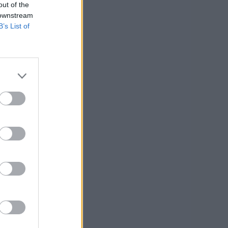
out of the
 downstream
B’s List of