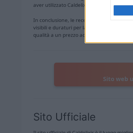
aver utilizzato Caldelixir per un certo peri
In conclusione, le recensioni di Caldelixir 
visibili e duraturi per la salute e la bellez
qualità a un prezzo accessibile, Caldelixir 
Sito web u
Sito Ufficiale
Il sito ufficiale di Caldelixir è il luogo mi