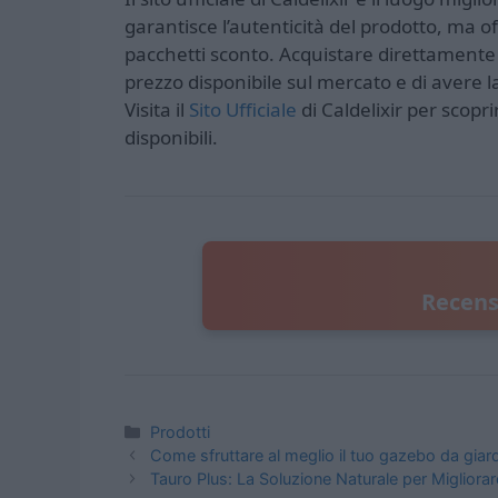
garantisce l’autenticità del prodotto, ma 
pacchetti sconto. Acquistare direttamente da
prezzo disponibile sul mercato e di avere la
Visita il
Sito Ufficiale
di Caldelixir per scopr
disponibili.
Recensi
Categorie
Prodotti
Come sfruttare al meglio il tuo gazebo da giard
Tauro Plus: La Soluzione Naturale per Miglior