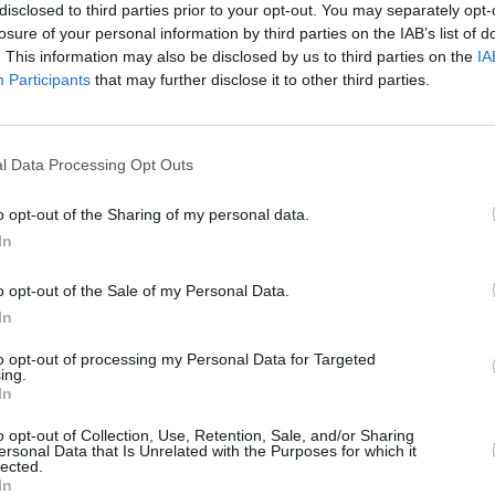
disclosed to third parties prior to your opt-out. You may separately opt-
losure of your personal information by third parties on the IAB’s list of
. This information may also be disclosed by us to third parties on the
IA
nienti per Caldelixir
Participants
that may further disclose it to other third parties.
l Data Processing Opt Outs
o opt-out of the Sharing of my personal data.
In
ente positive, con numerosi utenti che lodano
petto della pelle. Molti consumatori hanno notato
o opt-out of the Sale of my Personal Data.
della cute, nonché una riduzione visibile di rughe e
In
 è stata apprezzata per la sua capacità di non
to opt-out of processing my Personal Data for Targeted
endendola adatta anche alle pelli più sensibili.
ing.
In
cevole consistenza della crema e il suo rapido
o opt-out of Collection, Use, Retention, Sale, and/or Sharing
ersonal Data that Is Unrelated with the Purposes for which it
cilmente sia di giorno che di notte. Inoltre, molti
lected.
la luminosità e dell’elasticità della pelle dopo
In