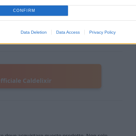
odo di tempo.
CONFIRM
confermano la sua efficacia nel fornire risultati
za della pelle. Se stai cercando una crema di alta
Data Deletion
Data Access
Privacy Policy
potrebbe essere la scelta ideale per te.
fficiale Caldelixir
gliore dove acquistare questo prodotto. Non solo