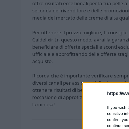
offre risultati eccezionali per la tua pelle a 
seconda del rivenditore e delle promozioni 
media del mercato delle creme di alta qual
Per ottenere il prezzo migliore, ti consiglio
Caldelixir. In questo modo, avrai la garanz
beneficiare di offerte speciali e sconti esclu
ufficiale e approfittando delle offerte stag
acquisto.
Ricorda che è importante verificare sempre 
diversi canali per assicurarti di ottenere il 
ottenere risultati di bellezza senza comp
https://ww
l’occasione di approfittare delle offerte di
luminosa!
If you wish 
sensitive in
confirm you
continue se