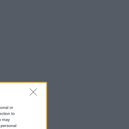
sonal or
ection to
ou may
 personal