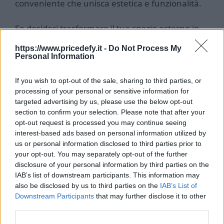
conveniente che unisca estetica e funzionalità.
Se desideri trasformare il tuo spazio esterno in
un rifugio accogliente e funzionale, il Gazebo da
https://www.pricedefy.it -
Do Not Process My
Giardino potrebbe essere la soluzione ideale.
Personal Information
Grazie alla sua combinazione di eleganza,
stabilità e convenienza, rappresenta un
If you wish to opt-out of the sale, sharing to third parties, or
investimento valido per migliorare qualsiasi
processing of your personal or sensitive information for
targeted advertising by us, please use the below opt-out
ambiente all’aperto. Non perdere l’occasione di
section to confirm your selection. Please note that after your
godere al meglio del tuo giardino con questo
opt-out request is processed you may continue seeing
fantastico prodotto!
interest-based ads based on personal information utilized by
us or personal information disclosed to third parties prior to
your opt-out. You may separately opt-out of the further
disclosure of your personal information by third parties on the
IAB’s list of downstream participants. This information may
also be disclosed by us to third parties on the
IAB’s List of
Downstream Participants
that may further disclose it to other
Sito web ufficiale Gazebo da
third parties.
Giardino