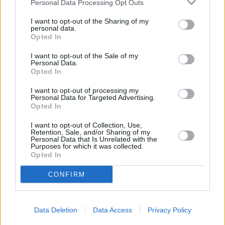
Personal Data Processing Opt Outs
I want to opt-out of the Sharing of my
personal data.
Opted In
Sito Ufficiale
I want to opt-out of the Sale of my
Personal Data.
Opted In
Il Gazebo da Giardino è un prodotto che
I want to opt-out of processing my
promette di coniugare prestazioni di alto livello
Personal Data for Targeted Advertising.
Opted In
con prezzi accessibili, rendendolo una scelta
popolare per chi desidera migliorare il proprio
I want to opt-out of Collection, Use,
Retention, Sale, and/or Sharing of my
spazio esterno. Se sei interessato a acquistare
Personal Data that Is Unrelated with the
questo gazebo, ti consigliamo di visitare il
Sito
Purposes for which it was collected.
Opted In
Ufficiale
del prodotto, dove potrai trovare
ulteriori informazioni dettagliate e acquistarlo al
CONFIRM
miglior prezzo garantito.
Il design elegante e la funzionalità del gazebo lo
Data Deletion
Data Access
Privacy Policy
rendono ideale per creare un’area all’aperto che