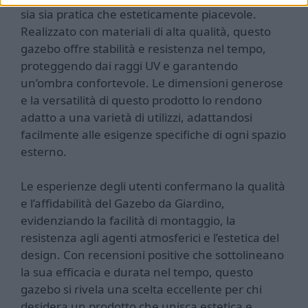
sia sia pratica che esteticamente piacevole.
Realizzato con materiali di alta qualità, questo
gazebo offre stabilità e resistenza nel tempo,
proteggendo dai raggi UV e garantendo
un’ombra confortevole. Le dimensioni generose
e la versatilità di questo prodotto lo rendono
adatto a una varietà di utilizzi, adattandosi
facilmente alle esigenze specifiche di ogni spazio
esterno.
Le esperienze degli utenti confermano la qualità
e l’affidabilità del Gazebo da Giardino,
evidenziando la facilità di montaggio, la
resistenza agli agenti atmosferici e l’estetica del
design. Con recensioni positive che sottolineano
la sua efficacia e durata nel tempo, questo
gazebo si rivela una scelta eccellente per chi
desidera un prodotto che unisca estetica e