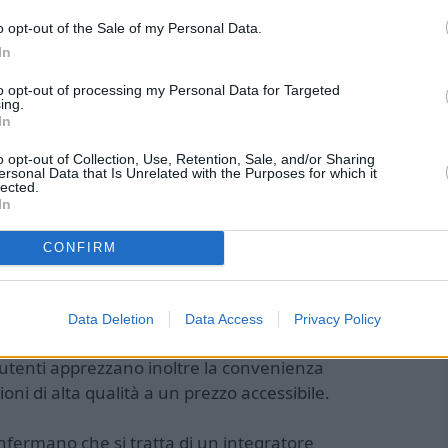
mance, Prezzo, Affidabilità
o opt-out of the Sale of my Personal Data.
In
to opt-out of processing my Personal Data for Targeted
ing.
In
o opt-out of Collection, Use, Retention, Sale, and/or Sharing
ersonal Data that Is Unrelated with the Purposes for which it
lected.
nte positive e confermano l’efficacia e la qualità
In
to Tauro Plus hanno riportato un aumento
a e performance, sia fisiche che mentali. Molti hanno
CONFIRM
coppia, grazie alla maggiore virilità e potenza
Data Deletion
Data Access
Privacy Policy
ne naturale del prodotto, che riduce al minimo il
Gli utenti apprezzano inoltre la convenienza
oni di alta qualità a un prezzo accessibile.
confermano che si tratta di un integratore