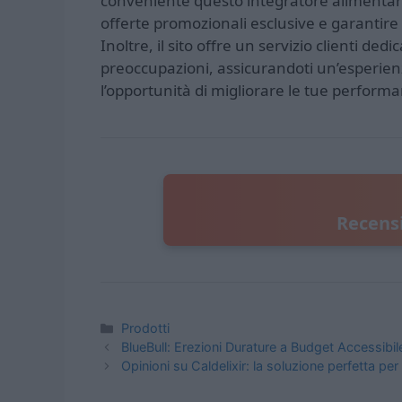
conveniente questo integratore alimentare
offerte promozionali esclusive e garantire 
Inoltre, il sito offre un servizio clienti d
preoccupazioni, assicurandoti un’esperien
l’opportunità di migliorare le tue performa
Recensi
Categorie
Prodotti
BlueBull: Erezioni Durature a Budget Accessibile
Opinioni su Caldelixir: la soluzione perfetta p