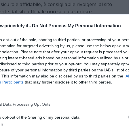
icuro e affidabile, è consigliabile rivolgersi al sito
nte dal sito ufficiale non solo garantisce
he di approfittare di offerte promozionali esclusive
ale. Inoltre, il sito offre un servizio clienti dedicato
w.pricedefy.it -
Do Not Process My Personal Information
 preoccupazione riguardante il prodotto,
a stress.
to opt-out of the sale, sharing to third parties, or processing of your per
formation for targeted advertising by us, please use the below opt-out s
r selection. Please note that after your opt-out request is processed y
a soluzione completa per chi desidera migliorare le
eing interest-based ads based on personal information utilized by us or
uro. Con la sua efficacia dimostrata, la sua
disclosed to third parties prior to your opt-out. You may separately opt-
isto online, Tauro Plus è un alleato affidabile per
losure of your personal information by third parties on the IAB’s list of
ofittando delle offerte speciali disponibili sul sito
. This information may also be disclosed by us to third parties on the
IA
Participants
that may further disclose it to other third parties.
s a un prezzo vantaggioso e godere dei suoi benefici
l Data Processing Opt Outs
o opt-out of the Sharing of my personal data.
In