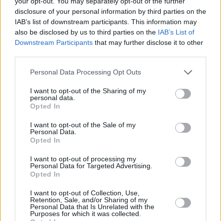
your opt-out. You may separately opt-out of the further
per chiunque desideri migliorare la salute e
disclosure of your personal information by third parties on the
l’aspetto della propria pelle in modo semplice ed
IAB’s list of downstream participants. This information may
also be disclosed by us to third parties on the
IAB’s List of
accessibile.
Downstream Participants
that may further disclose it to other
third parties.
Personal Data Processing Opt Outs
I want to opt-out of the Sharing of my
personal data.
Sito web ufficiale Eslow Age
Opted In
I want to opt-out of the Sale of my
Personal Data.
Opted In
I want to opt-out of processing my
Sito Ufficiale
Personal Data for Targeted Advertising.
Opted In
I want to opt-out of Collection, Use,
Se sei interessato ad acquistare Eslow Age e
Retention, Sale, and/or Sharing of my
Personal Data that Is Unrelated with the
sperimentare i suoi benefici sulla tua pelle, ti
Purposes for which it was collected.