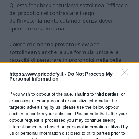
Questo feedback entusiasta sottolinea l’efficacia
del prodotto nel contrastare i segni
dell’invecchiamento cutaneo, senza dover
spendere una fortuna.
Coloro che hanno provato Eslow Age
sottolineano anche la sua formula unica e la
capacità di penetrare in profondità nella pelle,
stimolando la rigenerazione cellulare e
https://www.pricedefy.it -
Do Not Process My
mantenendo un’idratazione ottimale. Questi
Personal Information
aspetti cruciali contribuiscono a rendere Eslow
Age una scelta popolare per coloro che
If you wish to opt-out of the sale, sharing to third parties, or
desiderano una pelle più giovane e sana senza
processing of your personal or sensitive information for
dover investire in costosi trattamenti anti-età.
targeted advertising by us, please use the below opt-out
section to confirm your selection. Please note that after your
opt-out request is processed you may continue seeing
In definitiva, le recensioni su Eslow Age
interest-based ads based on personal information utilized by
confermano la sua efficacia e la sua
us or personal information disclosed to third parties prior to
convenienza, rendendolo una scelta intelligente