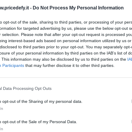
 disposizione un prodotto efficace e conveniente
w.pricedefy.it -
Do Not Process My Personal Information
to opt-out of the sale, sharing to third parties, or processing of your per
formation for targeted advertising by us, please use the below opt-out s
r selection. Please note that after your opt-out request is processed y
eing interest-based ads based on personal information utilized by us or
disclosed to third parties prior to your opt-out. You may separately opt-
losure of your personal information by third parties on the IAB’s list of
a: recensioni e performance
. This information may also be disclosed by us to third parties on the
IA
Participants
that may further disclose it to other third parties.
l Data Processing Opt Outs
o opt-out of the Sharing of my personal data.
ioni positive da parte degli utenti, che hanno
In
e e la durata del prodotto. Molti utenti hanno
o opt-out of the Sale of my Personal Data.
mente efficace nel coprire tatuaggi e vene varicose,
In
re. La resistenza all’acqua e al sudore è stata