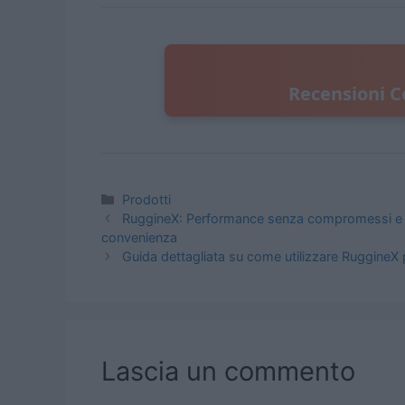
Recensioni C
Categorie
Prodotti
RuggineX: Performance senza compromessi e prez
convenienza
Guida dettagliata su come utilizzare RuggineX pe
Lascia un commento