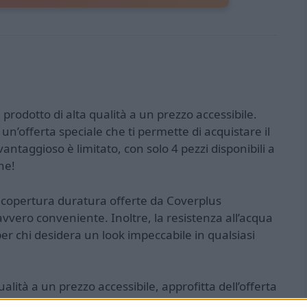
rodotto di alta qualità a un prezzo accessibile.
 un’offerta speciale che ti permette di acquistare il
antaggioso è limitato, con solo 4 pezzi disponibili a
ne!
a copertura duratura offerte da Coverplus
vvero conveniente. Inoltre, la resistenza all’acqua
er chi desidera un look impeccabile in qualsiasi
qualità a un prezzo accessibile, approfitta dell’offerta
tinta dal sito ufficiale. Non lasciarti sfuggire