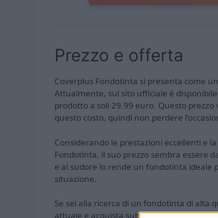
Prezzo e offerta
Coverplus Fondotinta si presenta come un p
Attualmente, sul sito ufficiale è disponibile
prodotto a soli 29.99 euro. Questo prezzo v
questo costo, quindi non perdere l’occasio
Considerando le prestazioni eccellenti e l
Fondotinta, il suo prezzo sembra essere da
e al sudore lo rende un fondotinta ideale p
situazione.
Se sei alla ricerca di un fondotinta di alta 
attuale e acquista subito il Coverplus Fondo