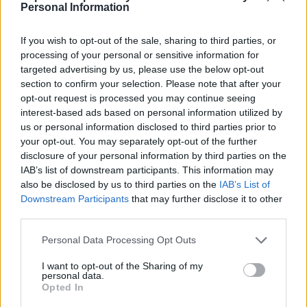
delle immagini rispetto ai modelli tradizionali.
Personal Information
Questo è particolarmente vantaggioso per
coloro che vivono in zone con segnale debole,
If you wish to opt-out of the sale, sharing to third parties, or
dove l’antenna si dimostra particolarmente
processing of your personal or sensitive information for
targeted advertising by us, please use the below opt-out
efficace.
section to confirm your selection. Please note that after your
opt-out request is processed you may continue seeing
Le recensioni sottolineano anche il design senza
interest-based ads based on personal information utilized by
fili dell’Antenna Powerful, che elimina l’ingombro
us or personal information disclosed to third parties prior to
e la confusione dei cavi, contribuendo a
your opt-out. You may separately opt-out of the further
disclosure of your personal information by third parties on the
mantenere l’ambiente ordinato e pulito. Inoltre,
IAB’s list of downstream participants. This information may
molti utenti apprezzano il rapporto qualità-
also be disclosed by us to third parties on the
IAB’s List of
prezzo del prodotto, che offre prestazioni
Downstream Participants
that may further disclose it to other
comparabili a modelli più costosi senza
third parties.
richiedere un investimento significativo.
Personal Data Processing Opt Outs
Nonostante ci siano alcuni casi in cui la ricezione
I want to opt-out of the Sharing of my
personal data.
potrebbe non essere perfetta, soprattutto in
Opted In
aree remote o con ostacoli fisici significativi, la