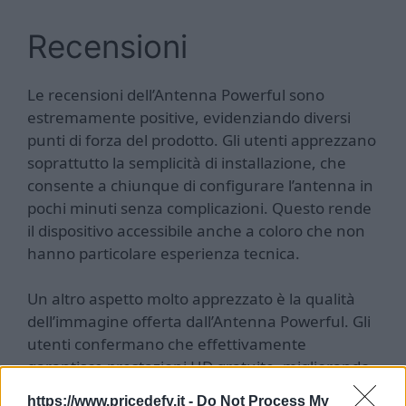
Recensioni
Le recensioni dell’Antenna Powerful sono
estremamente positive, evidenziando diversi
punti di forza del prodotto. Gli utenti apprezzano
soprattutto la semplicità di installazione, che
consente a chiunque di configurare l’antenna in
pochi minuti senza complicazioni. Questo rende
il dispositivo accessibile anche a coloro che non
hanno particolare esperienza tecnica.
Un altro aspetto molto apprezzato è la qualità
dell’immagine offerta dall’Antenna Powerful. Gli
utenti confermano che effettivamente
garantisce prestazioni HD gratuite, migliorando
significativamente la chiarezza e la definizione
https://www.pricedefy.it -
Do Not Process My