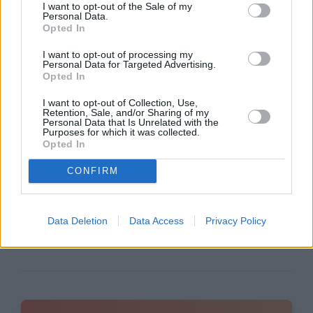
stragrande maggioranza degli utenti ritiene che
I want to opt-out of the Sale of my
Personal Data.
l’Antenna Powerful funzioni in modo eccellente
Opted In
rispetto ad altre opzioni sul mercato.
I want to opt-out of processing my
Personal Data for Targeted Advertising.
In conclusione, l’Antenna Powerful sembra
Opted In
essere una scelta eccellente per chi desidera
I want to opt-out of Collection, Use,
migliorare la propria esperienza televisiva senza
Retention, Sale, and/or Sharing of my
Personal Data that Is Unrelated with the
dover spendere una fortuna. Con recensioni
Purposes for which it was collected.
Opted In
così positive che sottolineano la qualità
dell’immagine, la facilità d’installazione e il
CONFIRM
design senza fili, l’Antenna Powerful si conferma
come un’opzione che merita di essere presa in
considerazione per chi cerca prestazioni senza
Data Deletion
Data Access
Privacy Policy
compromessi a prezzi accessibili.